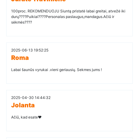
100proc. REKOMENDUOJU Siuntą pristatė labai greitai, atvežė iki
durų????Puikiai????Personalas paslaugus,mandagus.Ačiū ir
sėkmės????
2025-06-13 19:52:25
Roma
Labai šaunūs vyrukai .vieni geriausių. Sekmes jums !
2025-04-30 14:44:32
Jolanta
Ačiū, kad esate❤️