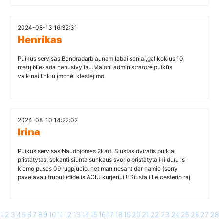
2024-08-13 16:32:31
Henrikas
Puikus servisas.Bendradarbiaunam labai seniai,gal kokius 10
metų.Niekada nenusivyliau.Maloni administratorė,puikūs
vaikinai.linkiu įmonėi klestėjimo
2024-08-10 14:22:02
Irina
Puikus servisas!Naudojomes 2kart. Siustas dviratis puikiai
pristatytas, sekanti siunta sunkaus svorio pristatyta iki duru is
kiemo puses 09 rugpjucio, net man nesant dar namie (sorry
pavelavau truputi)didelis ACIU kurjeriui !! Siusta i Leicesterio raj
1
2
3
4
5
6
7
8
9
10
11
12
13
14
15
16
17
18
19
20
21
22
23
24
25
26
27
28