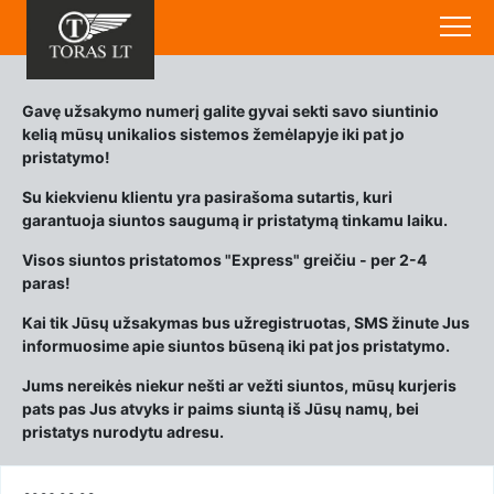
Gavę užsakymo numerį galite gyvai sekti savo siuntinio
kelią mūsų unikalios sistemos žemėlapyje iki pat jo
pristatymo!
Su kiekvienu klientu yra pasirašoma sutartis, kuri
garantuoja siuntos saugumą ir pristatymą tinkamu laiku.
Visos siuntos pristatomos "Express" greičiu - per 2-4
paras!
Kai tik Jūsų užsakymas bus užregistruotas, SMS žinute Jus
informuosime apie siuntos būseną iki pat jos pristatymo.
Jums nereikės niekur nešti ar vežti siuntos, mūsų kurjeris
pats pas Jus atvyks ir paims siuntą iš Jūsų namų, bei
pristatys nurodytu adresu.