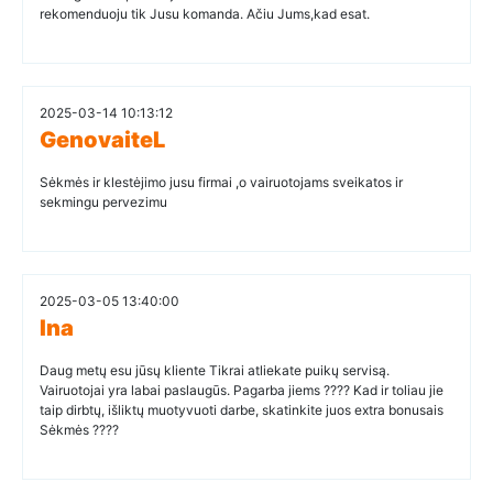
rekomenduoju tik Jusu komanda. Ačiu Jums,kad esat.
2025-03-14 10:13:12
GenovaiteL
Sėkmės ir klestėjimo jusu firmai ,o vairuotojams sveikatos ir
sekmingu pervezimu
2025-03-05 13:40:00
Ina
Daug metų esu jūsų kliente Tikrai atliekate puikų servisą.
Vairuotojai yra labai paslaugūs. Pagarba jiems ???? Kad ir toliau jie
taip dirbtų, išliktų muotyvuoti darbe, skatinkite juos extra bonusais
Sėkmės ????