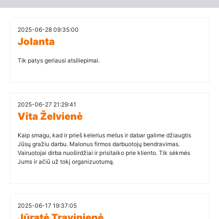
2025-06-28 09:35:00
Jolanta
Tik patys geriausi atsiliepimai.
2025-06-27 21:29:41
Vita Želvienė
Kaip smagu, kad ir prieš kelerius metus ir dabar galime džiaugtis
Jūsų gražiu darbu. Malonus firmos darbuotojų bendravimas.
Vairuotojai dirba nuoširdžiai ir prisitaiko prie kliento. Tik sėkmės
Jums ir ačiū už tokį organizuotumą.
2025-06-17 19:37:05
Jūratė Travinienė