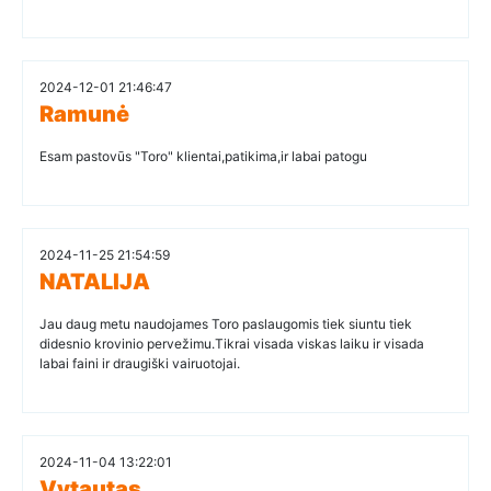
2024-12-01 21:46:47
Ramunė
Esam pastovūs "Toro" klientai,patikima,ir labai patogu
2024-11-25 21:54:59
NATALIJA
Jau daug metu naudojames Toro paslaugomis tiek siuntu tiek
didesnio krovinio pervežimu.Tikrai visada viskas laiku ir visada
labai faini ir draugiški vairuotojai.
2024-11-04 13:22:01
Vytautas