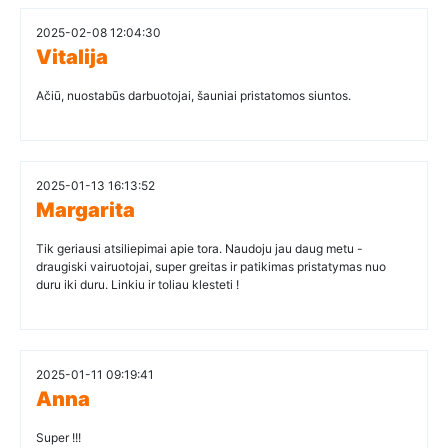
2025-02-08 12:04:30
Vitalija
Ačiū, nuostabūs darbuotojai, šauniai pristatomos siuntos.
2025-01-13 16:13:52
Margarita
Tik geriausi atsiliepimai apie tora. Naudoju jau daug metu -
draugiski vairuotojai, super greitas ir patikimas pristatymas nuo
duru iki duru. Linkiu ir toliau klesteti !
2025-01-11 09:19:41
Anna
Super !!!