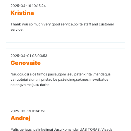
2025-04-16 10:15:24
Kristina
Thank you so much very good service,polite staff and customer
service.
2025-04-01 08:03:53
Genovaite
Naudojuosi sios firmos paslaugom ,esu patenkinta ,mandagus
vairuotojai siuntini pristao be pažeidimų,sekmes ir sveikatos
nelengva me jusu darbe.
2025-03-19 01:41:51
Andrej
Patis geriausi palinkejimai Jusu komandai UAB TORAS. Visada