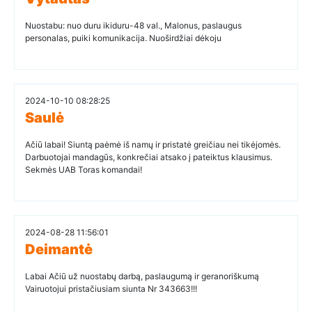
Nuostabu: nuo duru ikiduru-48 val., Malonus, paslaugus
personalas, puiki komunikacija. Nuoširdžiai dėkoju
2024-10-10 08:28:25
Saulė
Ačiū labai! Siuntą paėmė iš namų ir pristatė greičiau nei tikėjomės.
Darbuotojai mandagūs, konkrečiai atsako į pateiktus klausimus.
Sekmės UAB Toras komandai!
2024-08-28 11:56:01
Deimantė
Labai Ačiū už nuostabų darbą, paslaugumą ir geranoriškumą
Vairuotojui pristačiusiam siunta Nr 343663!!!