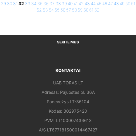
29
30
31
32
33
34
35
36
37
38
39
40
41
42
43
44
45
46
47
48
49
50
51
52
53
54
55
56
57
58
59
60
61
62
SEKITE MUS
KONTAKTAI
UAB TORAS LT
Adresas: Pajuostės pl. 36A
Panevežys LT-36104
Kodas: 302975420
PVM: LT100007436613
A/S LT677181500014467427