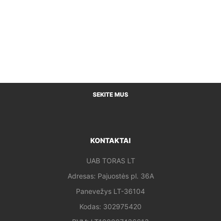
SEKITE MUS
KONTAKTAI
UAB TORAS LT
Adresas: Pajuostės pl. 36A
Panevežys LT-36104
Kodas: 302975420