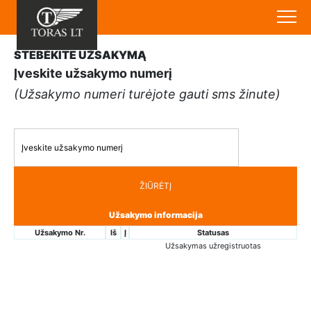
STEBĖKITE UŽSAKYMĄ
Įveskite užsakymo numerį
(Užsakymo numeri turėjote gauti sms žinute)
ŽIŪRĖTĮ
Užsakymo informacija
Užsakymo Nr.
Iš
Į
Statusas
Užsakymas užregistruotas