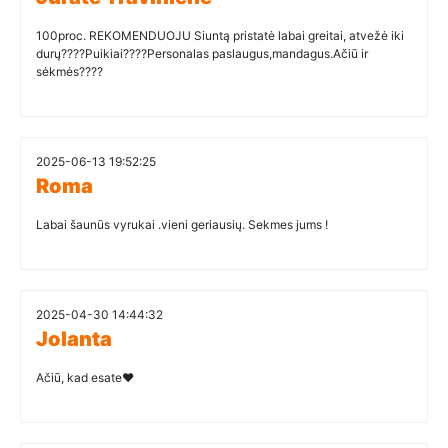
100proc. REKOMENDUOJU Siuntą pristatė labai greitai, atvežė iki
durų????Puikiai????Personalas paslaugus,mandagus.Ačiū ir
sėkmės????
2025-06-13 19:52:25
Roma
Labai šaunūs vyrukai .vieni geriausių. Sekmes jums !
2025-04-30 14:44:32
Jolanta
Ačiū, kad esate❤️