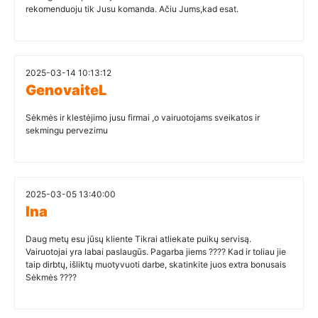
rekomenduoju tik Jusu komanda. Ačiu Jums,kad esat.
2025-03-14 10:13:12
GenovaiteL
Sėkmės ir klestėjimo jusu firmai ,o vairuotojams sveikatos ir
sekmingu pervezimu
2025-03-05 13:40:00
Ina
Daug metų esu jūsų kliente Tikrai atliekate puikų servisą.
Vairuotojai yra labai paslaugūs. Pagarba jiems ???? Kad ir toliau jie
taip dirbtų, išliktų muotyvuoti darbe, skatinkite juos extra bonusais
Sėkmės ????