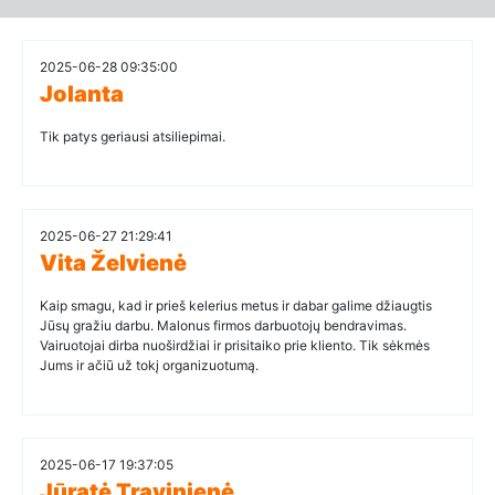
2025-06-28 09:35:00
Jolanta
Tik patys geriausi atsiliepimai.
2025-06-27 21:29:41
Vita Želvienė
Kaip smagu, kad ir prieš kelerius metus ir dabar galime džiaugtis
Jūsų gražiu darbu. Malonus firmos darbuotojų bendravimas.
Vairuotojai dirba nuoširdžiai ir prisitaiko prie kliento. Tik sėkmės
Jums ir ačiū už tokį organizuotumą.
2025-06-17 19:37:05
Jūratė Travinienė