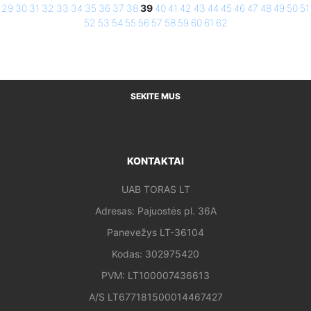
29
30
31
32
33
34
35
36
37
38
39
40
41
42
43
44
45
46
47
48
49
50
51
52
53
54
55
56
57
58
59
60
61
62
SEKITE MUS
KONTAKTAI
UAB TORAS LT
Adresas: Pajuostės pl. 36A
Panevežys LT-36104
Kodas: 302975420
PVM: LT100007436613
A/S LT677181500014467427