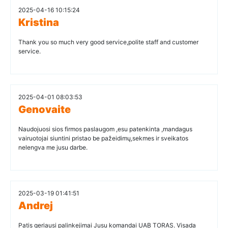
2025-04-16 10:15:24
Kristina
Thank you so much very good service,polite staff and customer
service.
2025-04-01 08:03:53
Genovaite
Naudojuosi sios firmos paslaugom ,esu patenkinta ,mandagus
vairuotojai siuntini pristao be pažeidimų,sekmes ir sveikatos
nelengva me jusu darbe.
2025-03-19 01:41:51
Andrej
Patis geriausi palinkejimai Jusu komandai UAB TORAS. Visada