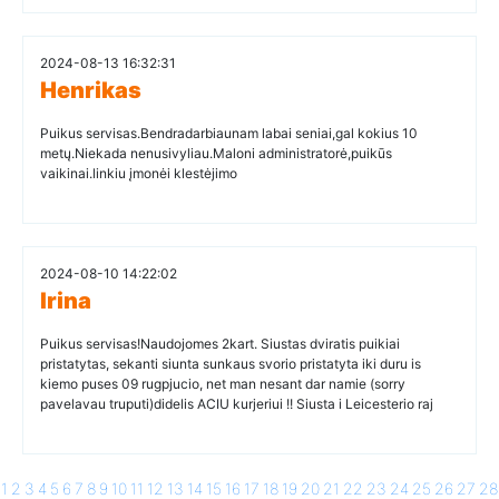
2024-08-13 16:32:31
Henrikas
Puikus servisas.Bendradarbiaunam labai seniai,gal kokius 10
metų.Niekada nenusivyliau.Maloni administratorė,puikūs
vaikinai.linkiu įmonėi klestėjimo
2024-08-10 14:22:02
Irina
Puikus servisas!Naudojomes 2kart. Siustas dviratis puikiai
pristatytas, sekanti siunta sunkaus svorio pristatyta iki duru is
kiemo puses 09 rugpjucio, net man nesant dar namie (sorry
pavelavau truputi)didelis ACIU kurjeriui !! Siusta i Leicesterio raj
1
2
3
4
5
6
7
8
9
10
11
12
13
14
15
16
17
18
19
20
21
22
23
24
25
26
27
28