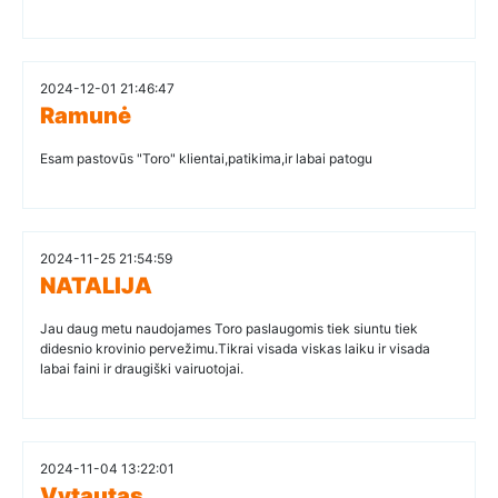
2024-12-01 21:46:47
Ramunė
Esam pastovūs "Toro" klientai,patikima,ir labai patogu
2024-11-25 21:54:59
NATALIJA
Jau daug metu naudojames Toro paslaugomis tiek siuntu tiek
didesnio krovinio pervežimu.Tikrai visada viskas laiku ir visada
labai faini ir draugiški vairuotojai.
2024-11-04 13:22:01
Vytautas