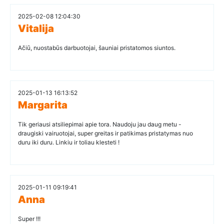
2025-02-08 12:04:30
Vitalija
Ačiū, nuostabūs darbuotojai, šauniai pristatomos siuntos.
2025-01-13 16:13:52
Margarita
Tik geriausi atsiliepimai apie tora. Naudoju jau daug metu -
draugiski vairuotojai, super greitas ir patikimas pristatymas nuo
duru iki duru. Linkiu ir toliau klesteti !
2025-01-11 09:19:41
Anna
Super !!!