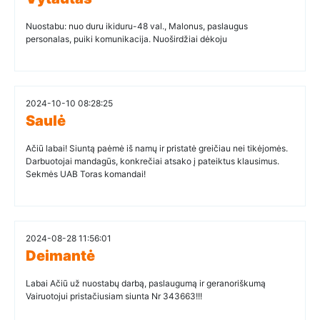
Nuostabu: nuo duru ikiduru-48 val., Malonus, paslaugus
personalas, puiki komunikacija. Nuoširdžiai dėkoju
2024-10-10 08:28:25
Saulė
Ačiū labai! Siuntą paėmė iš namų ir pristatė greičiau nei tikėjomės.
Darbuotojai mandagūs, konkrečiai atsako į pateiktus klausimus.
Sekmės UAB Toras komandai!
2024-08-28 11:56:01
Deimantė
Labai Ačiū už nuostabų darbą, paslaugumą ir geranoriškumą
Vairuotojui pristačiusiam siunta Nr 343663!!!