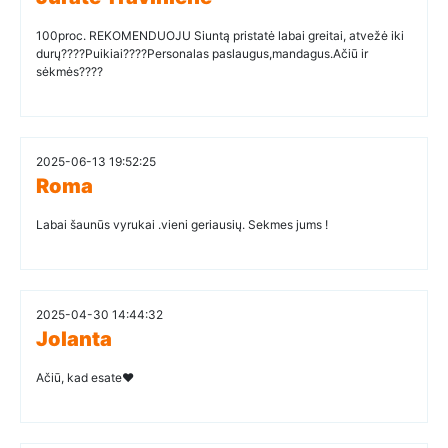
100proc. REKOMENDUOJU Siuntą pristatė labai greitai, atvežė iki
durų????Puikiai????Personalas paslaugus,mandagus.Ačiū ir
sėkmės????
2025-06-13 19:52:25
Roma
Labai šaunūs vyrukai .vieni geriausių. Sekmes jums !
2025-04-30 14:44:32
Jolanta
Ačiū, kad esate❤️