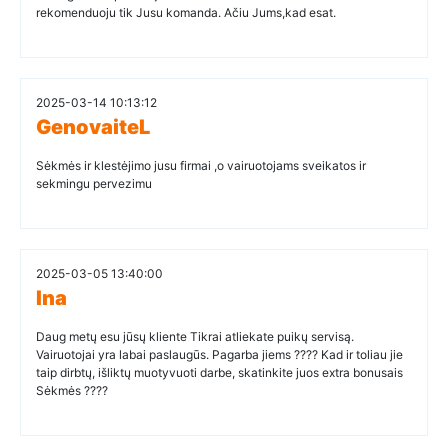
rekomenduoju tik Jusu komanda. Ačiu Jums,kad esat.
2025-03-14 10:13:12
GenovaiteL
Sėkmės ir klestėjimo jusu firmai ,o vairuotojams sveikatos ir
sekmingu pervezimu
2025-03-05 13:40:00
Ina
Daug metų esu jūsų kliente Tikrai atliekate puikų servisą.
Vairuotojai yra labai paslaugūs. Pagarba jiems ???? Kad ir toliau jie
taip dirbtų, išliktų muotyvuoti darbe, skatinkite juos extra bonusais
Sėkmės ????