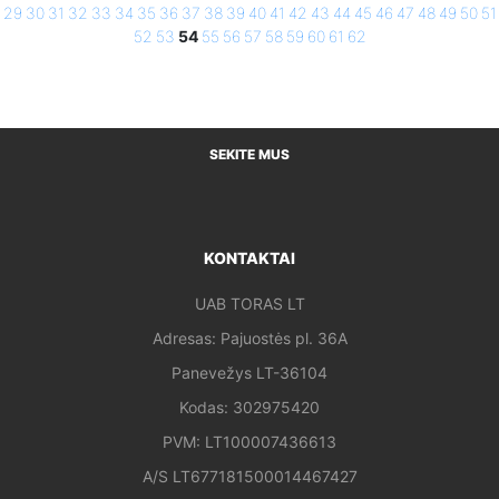
29
30
31
32
33
34
35
36
37
38
39
40
41
42
43
44
45
46
47
48
49
50
51
52
53
54
55
56
57
58
59
60
61
62
SEKITE MUS
KONTAKTAI
UAB TORAS LT
Adresas: Pajuostės pl. 36A
Panevežys LT-36104
Kodas: 302975420
PVM: LT100007436613
A/S LT677181500014467427