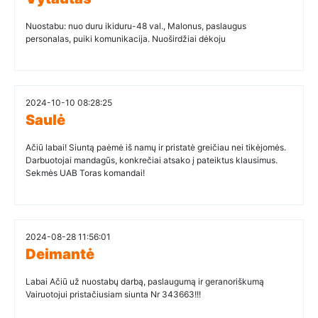
Nuostabu: nuo duru ikiduru-48 val., Malonus, paslaugus
personalas, puiki komunikacija. Nuoširdžiai dėkoju
2024-10-10 08:28:25
Saulė
Ačiū labai! Siuntą paėmė iš namų ir pristatė greičiau nei tikėjomės.
Darbuotojai mandagūs, konkrečiai atsako į pateiktus klausimus.
Sekmės UAB Toras komandai!
2024-08-28 11:56:01
Deimantė
Labai Ačiū už nuostabų darbą, paslaugumą ir geranoriškumą
Vairuotojui pristačiusiam siunta Nr 343663!!!