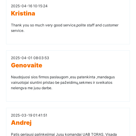
2025-04-16 10:15:24
Kristina
Thank you so much very good service,polite staff and customer
service.
2025-04-01 08:03:53
Genovaite
Naudojuosi sios firmos paslaugom ,esu patenkinta ,mandagus
vairuotojai siuntini pristao be pažeidimų,sekmes ir sveikatos
nelengva me jusu darbe.
2025-03-19 01:41:51
Andrej
Patis geriausi palinkejimai Jusu komandai UAB TORAS. Visada