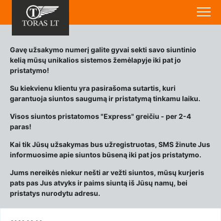
Gavę užsakymo numerį galite gyvai sekti savo siuntinio
kelią mūsų unikalios sistemos žemėlapyje iki pat jo
pristatymo!
Su kiekvienu klientu yra pasirašoma sutartis, kuri
garantuoja siuntos saugumą ir pristatymą tinkamu laiku.
Visos siuntos pristatomos "Express" greičiu - per 2-4
paras!
Kai tik Jūsų užsakymas bus užregistruotas, SMS žinute Jus
informuosime apie siuntos būseną iki pat jos pristatymo.
Jums nereikės niekur nešti ar vežti siuntos, mūsų kurjeris
pats pas Jus atvyks ir paims siuntą iš Jūsų namų, bei
pristatys nurodytu adresu.