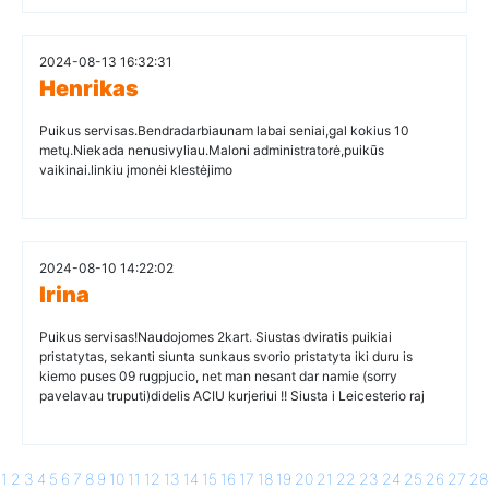
2024-08-13 16:32:31
Henrikas
Puikus servisas.Bendradarbiaunam labai seniai,gal kokius 10
metų.Niekada nenusivyliau.Maloni administratorė,puikūs
vaikinai.linkiu įmonėi klestėjimo
2024-08-10 14:22:02
Irina
Puikus servisas!Naudojomes 2kart. Siustas dviratis puikiai
pristatytas, sekanti siunta sunkaus svorio pristatyta iki duru is
kiemo puses 09 rugpjucio, net man nesant dar namie (sorry
pavelavau truputi)didelis ACIU kurjeriui !! Siusta i Leicesterio raj
1
2
3
4
5
6
7
8
9
10
11
12
13
14
15
16
17
18
19
20
21
22
23
24
25
26
27
28