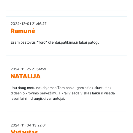
2024-12-01 21:46:47
Ramunė
Esam pastovūs "Toro" klientai,patikima,ir labai patogu
2024-11-25 21:54:59
NATALIJA
Jau daug metu naudojames Toro paslaugomis tiek siuntu tiek
didesnio krovinio pervežimu.Tikrai visada viskas laiku ir visada
labai faini ir draugiški vairuotojai.
2024-11-04 13:22:01
Vytautas