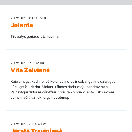
2025-06-28 09:35:00
Jolanta
Tik patys geriausi atsiliepimai.
2025-06-27 21:29:41
Vita Želvienė
Kaip smagu, kad ir prieš kelerius metus ir dabar galime džiaugtis
Jūsų gražiu darbu. Malonus firmos darbuotojų bendravimas.
Vairuotojai dirba nuoširdžiai ir prisitaiko prie kliento. Tik sėkmės
Jums ir ačiū už tokį organizuotumą.
2025-06-17 19:37:05
Jūratė Travinienė