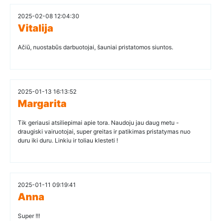
2025-02-08 12:04:30
Vitalija
Ačiū, nuostabūs darbuotojai, šauniai pristatomos siuntos.
2025-01-13 16:13:52
Margarita
Tik geriausi atsiliepimai apie tora. Naudoju jau daug metu -
draugiski vairuotojai, super greitas ir patikimas pristatymas nuo
duru iki duru. Linkiu ir toliau klesteti !
2025-01-11 09:19:41
Anna
Super !!!