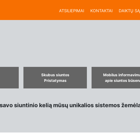
ATSILIEPIMAI
KONTAKTAI
DAIKTŲ S
Skubus siuntos
Mobilus informavim
Pristatymas
apie siuntos būsen
avo siuntinio kelią mūsų unikalios sistemos žemėlap