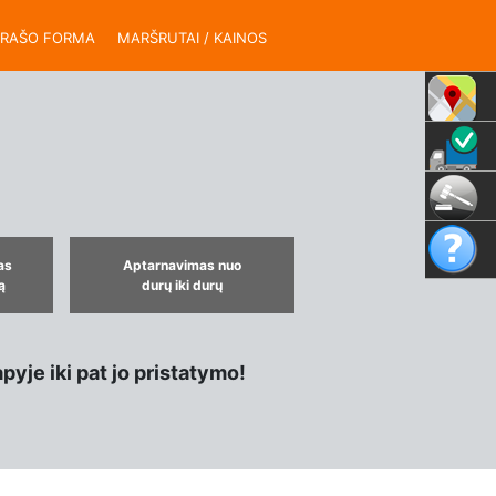
ĄRAŠO FORMA
MARŠRUTAI / KAINOS
as
Aptarnavimas nuo
ą
durų iki durų
yje iki pat jo pristatymo!