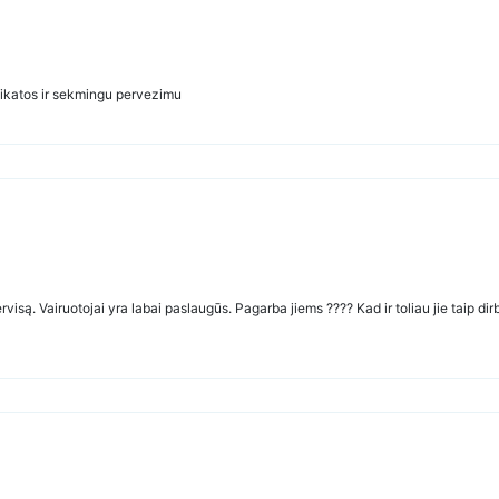
eikatos ir sekmingu pervezimu
visą. Vairuotojai yra labai paslaugūs. Pagarba jiems ???? Kad ir toliau jie taip dir