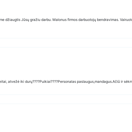
ime džiaugtis Jūsų gražiu darbu. Malonus firmos darbuotojų bendravimas. Vairuotoja
tai, atvežė iki durų????Puikiai????Personalas paslaugus,mandagus.Ačiū ir sėk