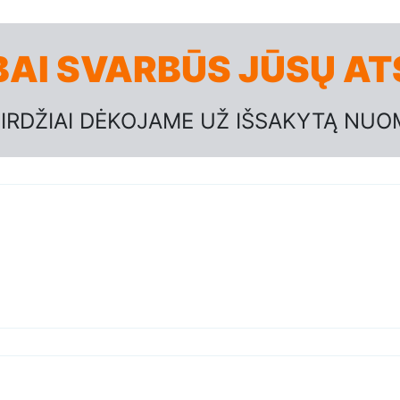
AI SVARBŪS JŪSŲ ATS
IRDŽIAI DĖKOJAME UŽ IŠSAKYTĄ NUO