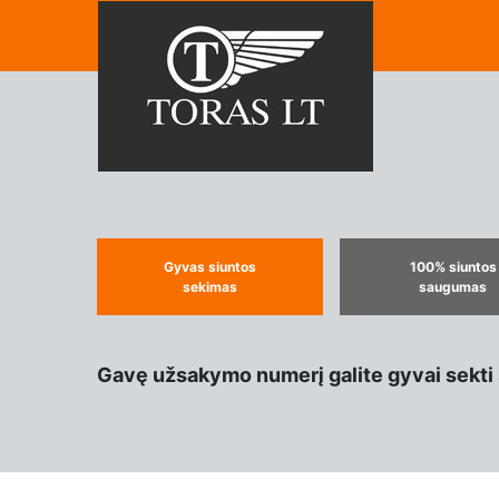
Gyvas siuntos
100% siuntos
sekimas
saugumas
Gavę užsakymo numerį galite gyvai sekti s